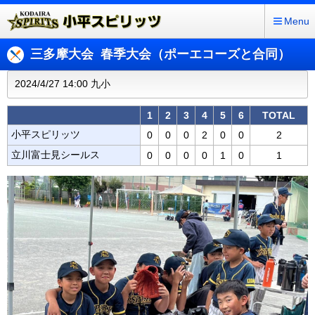
Menu
三多摩大会 春季大会（ポーエコーズと合同）
2024/4/27 14:00 九小
1
2
3
4
5
6
TOTAL
小平スピリッツ
0
0
0
2
0
0
2
立川富士見シールス
0
0
0
0
1
0
1