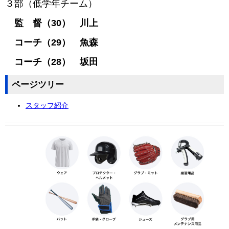
３部（低学年チーム）
監 督（30） 川上
コーチ（29） 魚森
コーチ（28） 坂田
ページツリー
スタッフ紹介