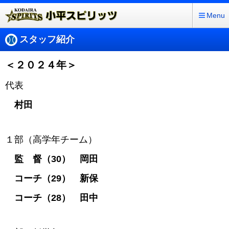
Menu
スタッフ紹介
＜２０２４
年＞
代表
村田
１部（高学年チーム）
監 督（30） 岡田
コーチ（29） 新保
コーチ（28） 田中